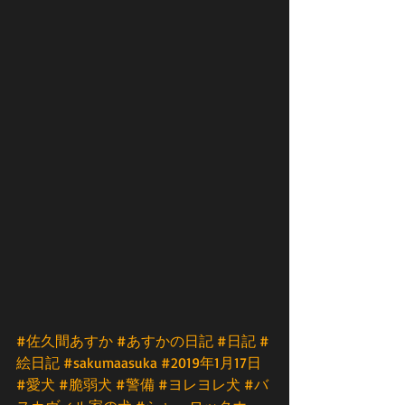
#佐久間あすか
#あすかの日記
#日記
#
絵日記
#sakumaasuka
#2019年1月17日
#愛犬
#脆弱犬
#警備
#ヨレヨレ犬
#バ