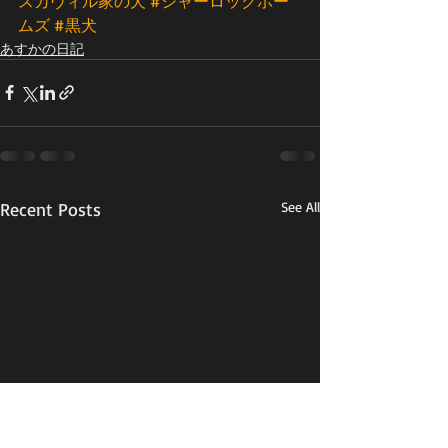
スカヴィル家の犬
#シャーロックホー
ムズ
#黒犬
あすかの日記
Recent Posts
See All