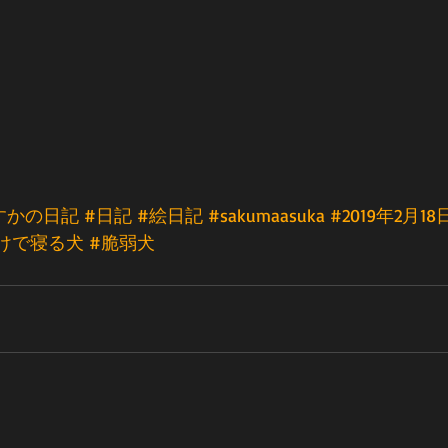
すかの日記
#日記
#絵日記
#sakumaasuka
#2019年2月18
けで寝る犬
#脆弱犬