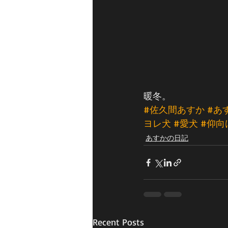
暖冬。
#佐久間あすか
#あ
ヨレ犬
#愛犬
#仰向
あすかの日記
Recent Posts