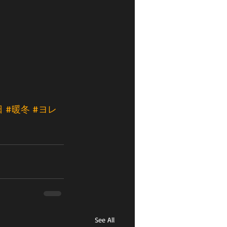
日
#暖冬
#ヨレ
See All