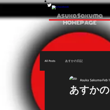
Asuka Sakuma
HOMEPAGE
All Posts
あすかの日記
Asuka Sakuma
Feb 1
あすかの