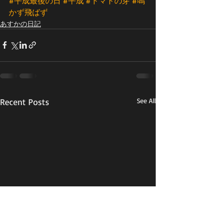
#平成最後の日
#平成
#トマトの芽
#鳴
かず飛ばず
あすかの日記
Recent Posts
See All