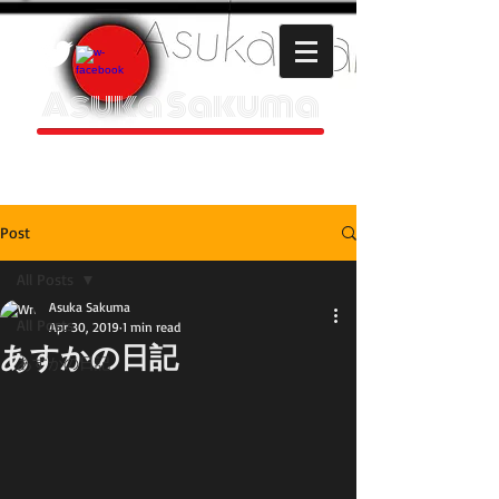
Asuka Sakuma
HOMEPAGE
Post
All Posts
Asuka Sakuma
All Posts
Apr 30, 2019
1 min read
あすかの日記
あすかの日記