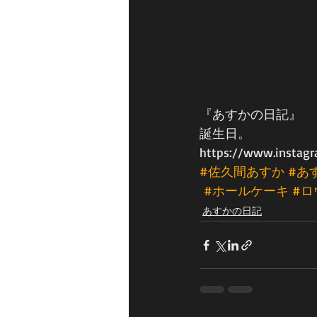
『あすかの日記』
誕生日。
https://www.instag
#佐久間あすか
#あ
#ホールケーキ
#ロ
あすかの日記