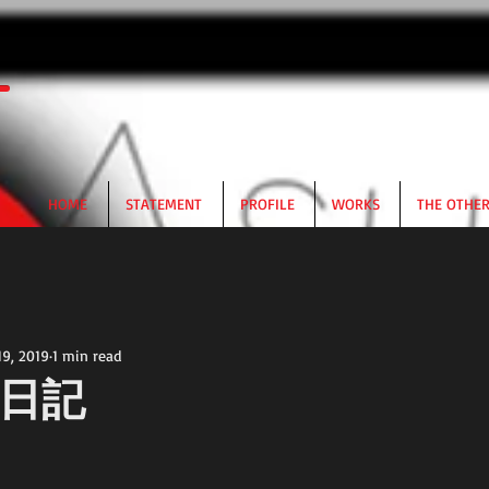
HOME
STATEMENT
PROFILE
WORKS
THE OTHE
19, 2019
1 min read
日記