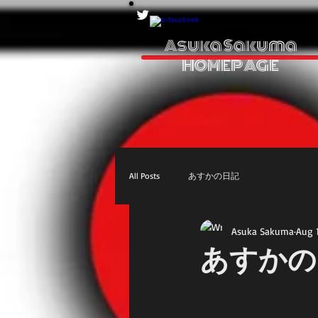
Asuka Sakuma
HOMEPAGE
All Posts
あすかの日記
Asuka Sakuma
Aug 
あすかの