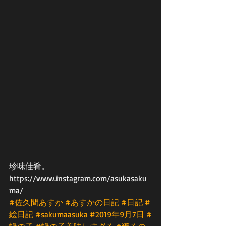
珍味佳肴。
https://www.instagram.com/asukasaku
ma/
#佐久間あすか
#あすかの日記
#日記
#
絵日記
#sakumaasuka
#2019年9月7日
#