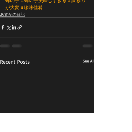
蜂の子
#蜂の子美味しすぎる
#獲るの
が大変
#珍味佳肴
あすかの日記
Recent Posts
See All