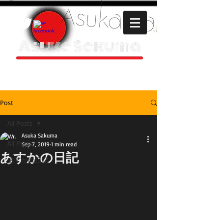
Asuka Sakuma
HOMEPAGE
Post
All Posts
Asuka Sakuma
All Posts
Sep 7, 2019
1 min read
あすかの日記
あすかの日記