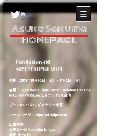
Asuka Sakuma
HOMEPAGE
Exhibition-00
ART TAIPEI 2015
会期：2015年10月30日（金）～11月2日（月）
会場：
Taipei World Trade Center Exhibition Hall One
NO.5,Hsin-Yi Rd.,Sec 5,台北市 11011,台湾
ブース
No：D42 / ギャラリー小暮
ホームページ：
http://art-taipei.com
出展作家 :
石黒賢一郎 Kenichiro Ishiguro
海老 洋 Yo Ebi