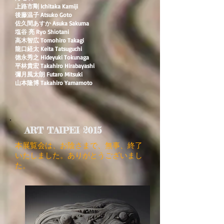
上路市剛 Ichitaka Kamiji
後藤温子 Atsuko Goto
佐久間あすか Asuka Sakuma
塩谷 亮 Ryo Shiotani
高木智広 Tomohiro Takagi
龍口経太 Keita Tatsuguchi
徳永秀之 Hideyuki Tokunaga
平林貴宏 Takahiro Hirabayashi
彌月風太朗 Futaro Mitsuki
山本隆博 Takahiro Yamamoto
ART TAIPEI 2015
本展覧会は、お陰さまで、無事、終了
いたしました。ありがとうございまし
た。