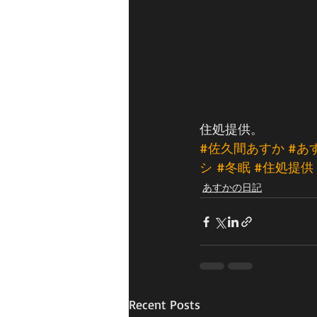
住処提供。
#佐久間あすか
#あ
シ
#冬眠
#住処提供
あすかの日記
Recent Posts