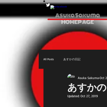
Asuka Sakuma
HOMEPAGE
All Posts
あすかの日記
Asuka Sakuma
Oct 2
あすかの
Updated:
Oct 27, 2019